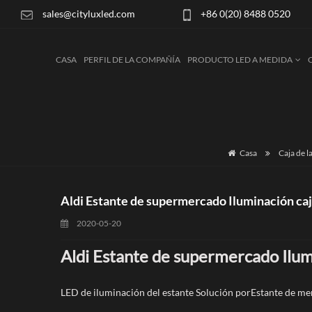
sales@cityluxled.com
+86 0(20) 8488 0520
CASA
PERFIL DE LA COMPAÑÍA
PRODUCTO LED A MEDIDA
Casa
Caja de l
Aldi Estante de supermercado Iluminación caj
2020-05-20
Aldi Estante de supermercado Ilumi
LED de iluminación del estante Solución por
Estante de mer