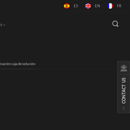
ES
EN
FR
S
nación caja de solución