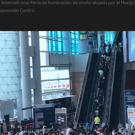
 Internati
onal Feria de iluminación de otoño alojada por el Hong
xposición Centro.