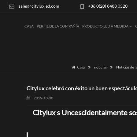
sales@cityluxled.com
+86 0(20) 8488 0520
CASA
PERFIL DE LA COMPAÑÍA
PRODUCTO LED A MEDIDA
Casa
noticias
Noticias de l
Citylux celebró con éxito un buen espectácul
2019-10-30
Citylux s
Uncescidentalmente
so