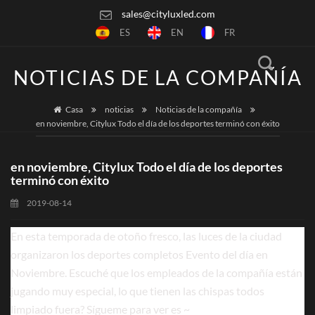
sales@cityluxled.com
ES
EN
FR
NOTICIAS DE LA COMPAÑÍA
Casa
noticias
Noticias de la compañía
en noviembre, Citylux Todo el día de los deportes terminó con éxito
en noviembre, Citylux Todo el día de los deportes
terminó con éxito
2019-08-14
En esta temporada de otoño fresco, las luces de la ciudad
organizaron los deportes completos Evento del día en
Noviembre. Escuché que los empleados de la compañía están
jugando muy especial, lo que tienen las chispas todos
limpiado fuera? Sígueme para ver es ~