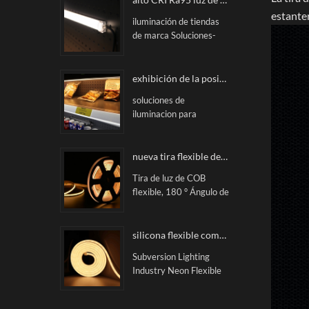
del supermercado, los
LGP Con fuerte
estante
estantes de la
iluminación de tiendas
transmisión de luz en la
mercancía, las áreas de
de marca Soluciones-
producción Proceso. El
contenedores, etc
Clásicas tipo barra
tamaño de la caja de
rígida led magnética a
iluminación puede ser
medida, utilizada
exhibición de la posición a medida tira de boletos iluminada con LED
personalizado.
principalmente en
soluciones de
estantes de exhibición,
iluminacion para
como exhibición de
supermercados tiras de
mercancías, zapatos &
billetes iluminadas por
exhibición de la tienda
led a medida CITYLUX.
nueva tira flexible de COB LED RA90 luz sin húmedos luz lineal
de la marca de los
soluciones innovadoras
paños, estantes frescos,
Tira de luz de COB
para aplicaciones de
congelador del
flexible, 180 ° Ángulo de
estanterías minoristas
supermercado, etc .
haz, sin punta, luz lineal
sin precedentes
Performance. No hay
mancha de luz, brillo
silicona flexible como neón tira llevada
constante, el chip de flip
Subversion Lighting
chip puede soportar una
Industry Neon Flexible
corriente más grande,
Strip Citylux costuras
estable rendimiento. 3
sin fisuras y sin área
años Garantía.