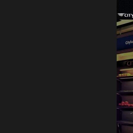
oscura neón tira flexible
Citylux