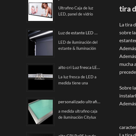
tira 
Ultrafino Caja de luz
LED, panel de vidrio
simple, generoso,
La tira
elegante, alto, de alto
sobre la
brillo, en la superficie de
Luz de estante LED magnética impecable
la caja de luz, buena
estanter
LED de iluminación del
planitud, no es fácil de
Además, 
estante & Iluminación
dañar la imagen Fácil de
de estantes magnéticos
Además,
instalar y reemplazar
de la pista de poderNo
Posters.
mucha at
hay puntos de puntos
alto cri Luz fresca LED personalizada
precede
LED, luz uniforme, costo
La luz fresca de LED a
-Effective. Este Pista de
medida tiene una
energía SYSDTEM está
Sobre la
tensión de 24V, una
incluida la barra de luz
temperatura de color de
instalar
impecable, la pista de
2700-6500k, rosa y a
personalizado ultrafino caja de iluminación
Además, 
alimentación, la fuente
cri90. Se utiliza
de alimentación y la
a medida ultrafino caja
principalmente para
conexión
de iluminación Citylux
estantes de exhibición,
correspondiente Cable.
Siempre trate la calidad
como la visualización de
caracter
como primer principe,
la mercancía, la pantalla
La tira 
utilizamos el importado
alto CRI Ra95 luz de estante led magnética