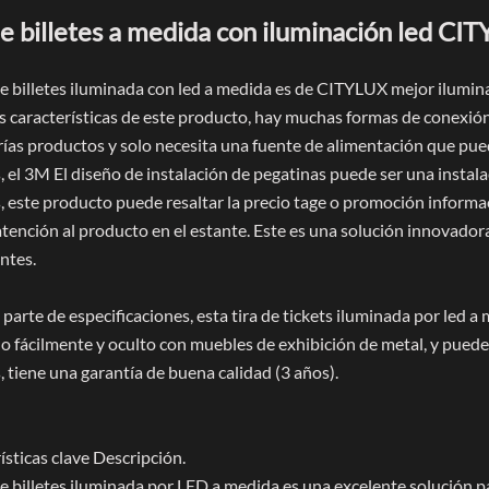
de billetes a medida con iluminación led CI
 de billetes iluminada con led a medida es de CITYLUX mejor ilumi
s características de este producto, hay muchas formas de conexión,
ías productos y solo necesita una fuente de alimentación que pued
el 3M El diseño de instalación de pegatinas puede ser una instalac
 este producto puede resaltar la
precio tage o promoción informac
ención al producto en el estante. Este es una solución innovadora
ntes.
 parte de especificaciones, esta tira de tickets iluminada por led 
lo fácilmente y oculto con muebles de exhibición de metal, y pued
tiene una garantía de buena calidad (3 años).
ísticas clave Descripción.
de billetes iluminada por LED a medida es una excelente solución pa