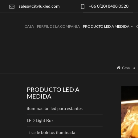
sales@cityluxled.com
+86 0(20) 8488 0520
CASA
PERFIL DE LA COMPAÑÍA
PRODUCTO LED A MEDIDA
Casa
PRODUCTO LED A
MEDIDA
iluminación led para estantes
LED Light Box
Tira de boletos iluminada