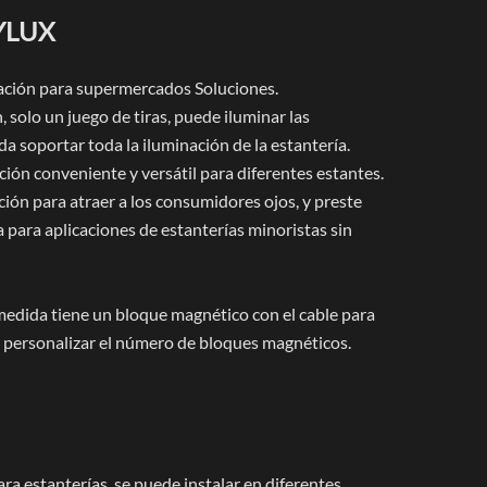
TYLUX
nación para supermercados Soluciones.
 solo un juego de tiras, puede iluminar las
a soportar toda la iluminación de la estantería.
ión conveniente y versátil para diferentes estantes.
ión para atraer a los consumidores ojos, y preste
 para aplicaciones de estanterías minoristas sin
a medida tiene un bloque magnético con el cable para
e personalizar el número de bloques magnéticos.
ra estanterías. se puede instalar en diferentes