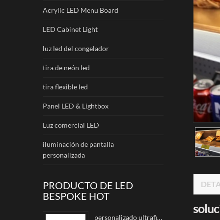
Acrylic LED Menu Board
LED Cabinet Light
luz led del congelador
tira de neón led
tira flexible led
Panel LED & Lightbox
Luz comercial LED
iluminación de pantalla
personalizada
PRODUCTO DE LED
DETA
BESPOKE HOT
soluc
personalizado ultrafino Caja de luz LED