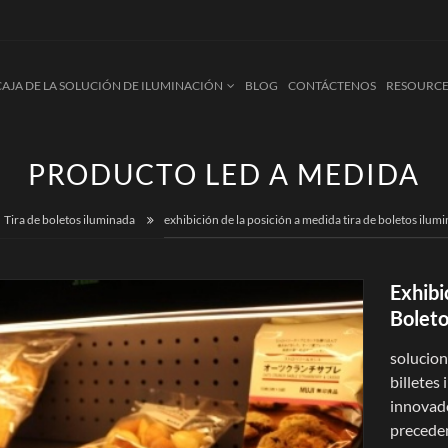
CAJA DE LA SOLUCIÓN DE ILUMINACIÓN
BLOG
CONTÁCTENOS
RESOURCE
PRODUCTO LED A MEDIDA
Tira de boletos iluminada
exhibición de la posición a medida tira de boletos ilu
Exhibi
Boleto
solucion
billetes
innovado
precede