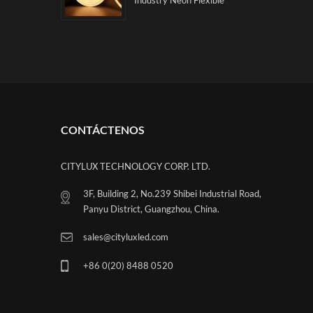
corriente más grande,
Strip Citylux costuras
estable rendimiento. 3
sin fisuras y sin área
años Garantía.
oscura neón tira flexible
Citylux
CONTÁCTENOS
CITYLUX TECHNOLOGY CORP. LTD.
3F, Building 2, No.239 Shibei Industrial Road,
Panyu District, Guangzhou, China.
sales@cityluxled.com
+86 0(20) 8488 0520