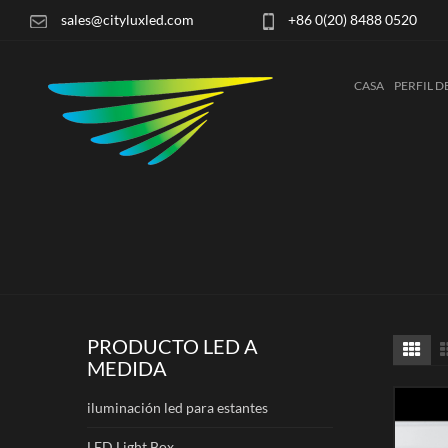
sales@cityluxled.com
+86 0(20) 8488 0520
CASA
PERFIL D
PRODUCTO LED A
MEDIDA
iluminación led para estantes
LED Light Box