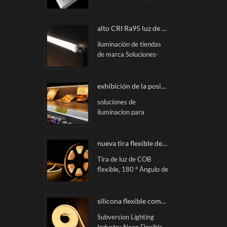
estantes de exhibición,
correspondiente Cable.
Siempre trate la calidad
como la visualización de
como primer principe,
la mercancía, la pantalla
utilizamos el importado
alto CRI Ra95 luz de estante led magnética
del supermercado, los
LGP Con fuerte
estantes de la
iluminación de tiendas
transmisión de luz en la
mercancía, las áreas de
de marca Soluciones-
producción Proceso. El
contenedores, etc
Clásicas tipo barra
tamaño de la caja de
rígida led magnética a
iluminación puede ser
medida, utilizada
exhibición de la posición a medida tira de boletos iluminada con LED
personalizado.
principalmente en
soluciones de
estantes de exhibición,
iluminacion para
como exhibición de
supermercados tiras de
mercancías, zapatos &
billetes iluminadas por
exhibición de la tienda
led a medida CITYLUX.
nueva tira flexible de COB LED RA90 luz sin húmedos luz lineal
de la marca de los
soluciones innovadoras
paños, estantes frescos,
Tira de luz de COB
para aplicaciones de
congelador del
flexible, 180 ° Ángulo de
estanterías minoristas
supermercado, etc .
haz, sin punta, luz lineal
sin precedentes
Performance. No hay
mancha de luz, brillo
silicona flexible como neón tira llevada
constante, el chip de flip
Subversion Lighting
chip puede soportar una
Industry Neon Flexible