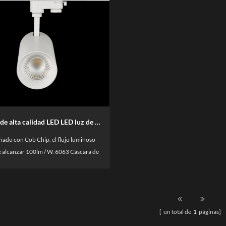
Color de alta calidad LED LED luz de color rosa
ñado con Cob Chip, el flujo luminoso
 alcanzar 100lm / W. 6063 Cáscara de
io, disipación de calor, 360 ° Rotación
a, 90 ° Vertical Ajustación.Puede ser de
 blanco, la temperatura de color es de
k-6000k, o color rosa para la carne.
[ un total de
1
páginas]