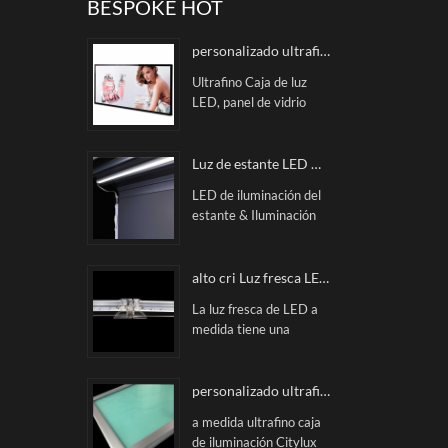
BESPOKE HOT
personalizado ultrafino Caja de luz LED
Ultrafino Caja de luz
LED, panel de vidrio
simple, generoso,
elegante, alto, de alto
brillo, en la superficie de
Luz de estante LED magnética impecable
la caja de luz, buena
LED de iluminación del
planitud, no es fácil de
estante & Iluminación
dañar la imagen Fácil de
de estantes magnéticos
instalar y reemplazar
de la pista de poderNo
Posters.
hay puntos de puntos
alto cri Luz fresca LED personalizada
LED, luz uniforme, costo
La luz fresca de LED a
-Effective. Este Pista de
medida tiene una
energía SYSDTEM está
tensión de 24V, una
incluida la barra de luz
temperatura de color de
impecable, la pista de
2700-6500k, rosa y a
personalizado ultrafino caja de iluminación
alimentación, la fuente
cri90. Se utiliza
de alimentación y la
a medida ultrafino caja
principalmente para
conexión
de iluminación Citylux