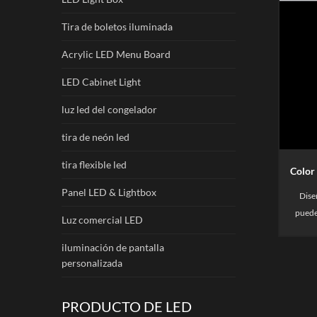
Tira de boletos iluminada
Acrylic LED Menu Board
LED Cabinet Light
luz led del congelador
tira de neón led
tira flexible led
Panel LED & Lightbox
Dise
puede
Luz comercial LED
alumin
gratuit
iluminación de pantalla
personalizada
color
2700
PRODUCTO DE LED