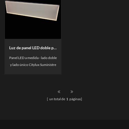
Luz de panel LED doble personalizada de doble lado y un solo lado
Panel LED a medida - lado doble
y lado único Citylux Suministre
la solución de la serie completa
para el panel LED a medida, el
grosor de 4mm a 16mm.
Nosotros nosotros Suministre
[ un total de
1
páginas]
una solución diferente para
cumplir con el requisito de su
proyecto, el lado único
iluminado o lateral doble
iluminado está disponible.