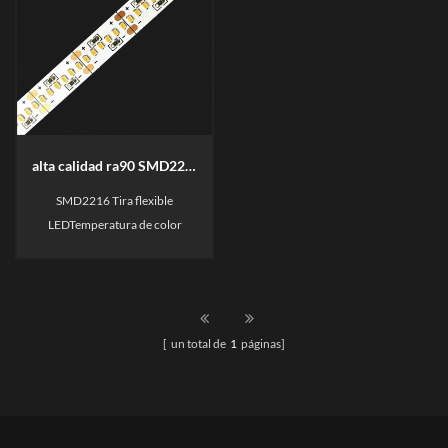
alta calidad ra90 SMD2216 Tira flexible LED
SMD2216 Tira flexible
LEDTemperatura de color
personalizada, de alta calidad,
2700-6000K, SDCM < 3 /
SDCM
[ un total de
1
páginas]