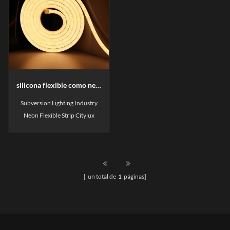
silicona flexible como neón tira llevada
Subversion Lighting Industry
Neon Flexible Strip Citylux
costuras sin fisuras y sin área
oscura neón tira flexible Citylux
[ un total de
1
páginas]