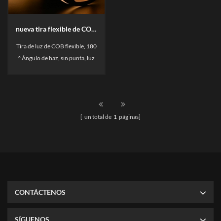
nueva tira flexible de COB LED RA90 luz sin húmedos luz lineal
Tira de luz de COB flexible, 180
° Ángulo de haz, sin punta, luz
lineal Performance. No hay
mancha de luz, brillo constante,
el chip de flip chip puede
soportar una corriente más
[ un total de
1
páginas]
grande, estable rendimiento. 3
años Garantía.
CONTÁCTENOS
SÍGUENOS