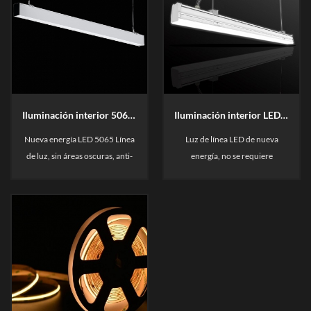
Iluminación interior 5065 Luz lineal LED
Iluminación interior LED Luz lineal
Nueva energía LED 5065 Línea
Luz de línea LED de nueva
de luz, sin áreas oscuras, anti-
energía, no se requiere
deslumbramiento. Adecuado
cableado para la instalación, sin
para iluminación principal y
áreas oscuras, anti-
ambiente Iluminación. The
deslumbramiento. Diferente
patented transparente Axilic
solución de conexión para
Reflector, haga la luz con altas
cumplir con los requisitos del
lúmenes ANS sin deslumbrante.
proyecto, cree una atmósfera
para todos sus exclusivos
Porense.