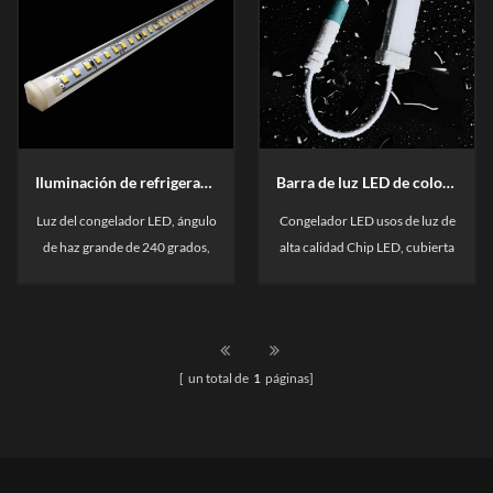
Iluminación de refrigerador / Barra de luz de congelador LED
Barra de luz LED de color de hielo personalizado
Luz del congelador LED, ángulo
Congelador LED usos de luz de
de haz grande de 240 grados,
alta calidad Chip LED, cubierta
adecuado para la pantalla
blanca lechosa, iluminación
refrigerada Casos. Fuente de
luminosa y suave, iluminación
luz personalizada para
uniforme, voltaje DC24V,
diferentes alimentos
potencia 22W, parámetros de
[ un total de
1
páginas]
Aplicación.
producto pueden ser
personalizados.